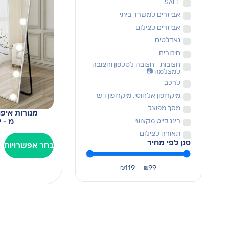
SALE
אביזרים למשרד ביתי
אביזרים לצילום
גאדג׳טים
חיבורים
חצובות - חצובה לטלפון וחצובה
למצלמה 📷
לרכב
מיקרופון אלחוטי, מיקרופון דש
מסך מפוצל
מנורות איפור ל
מ -
9
רינג לייט מקצועי
תאורה לצילום
סנן לפי מחיר
בחר אפשרויות
₪
119
—
₪
99