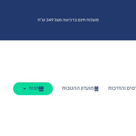
משלוח חינם ברכישה מעל 349 ש"ח
סים והדרכות
מועדון ההטבות
חנות