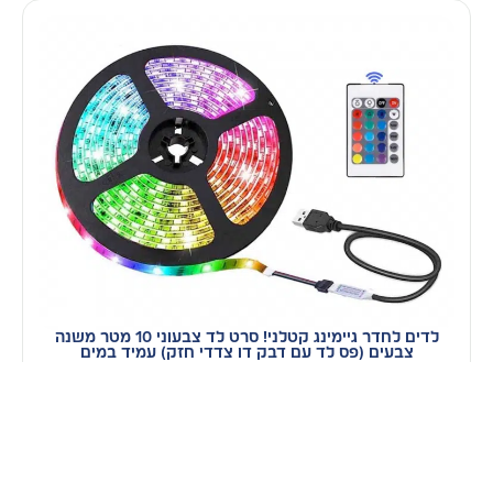
לדים לחדר גיימינג קטלני! סרט לד צבעוני 10 מטר משנה
צבעים (פס לד עם דבק דו צדדי חזק) עמיד במים
מ -
99
₪
עד - 149
בחר אפשרויות