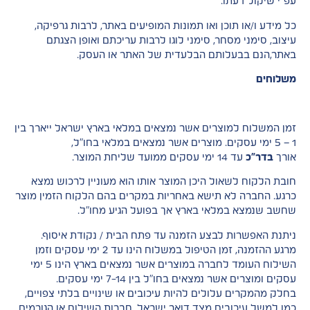
עפ"י שיקול דעתו.
כל מידע ו/או תוכן ואו תמונות המופיעים באתר, לרבות גרפיקה,
עיצוב, סימני מסחר, סימני לוגו לרבות עריכתם ואופן הצגתם
באתר,הנם בבעלותם הבלעדית של האתר או העסק.
משלוחים
זמן המשלוח למוצרים אשר נמצאים במלאי בארץ ישראל ייארך בין
1 – 5 ימי עסקים. מוצרים אשר נמצאים במלאי בחו"ל,
אורך
בדר"כ
עד 14 ימי עסקים ממועד שליחת המוצר.
חובת הלקוח לשאול היכן המוצר אותו הוא מעוניין לרכוש נמצא
כרגע. החברה לא תישא באחריות במקרים בהם הלקוח הזמין מוצר
שחשב שנמצא במלאי בארץ אך בפועל הגיע מחו"ל.
ניתנת האפשרות לבצע הזמנה עד פתח הבית / נקודת איסוף.
מרגע ההזמנה, זמן הטיפול במשלוח הינו עד 2 ימי עסקים וזמן
השילוח העומד לחברה במוצרים אשר נמצאים בארץ הינו 5 ימי
עסקים ומוצרים אשר נמצאים בחו"ל בין 7-14 ימי עסקים.
בחלק מהמקרים עלולים להיות עיכובים או שינויים בלתי צפויים,
כמו למשל עיכובים מצד דואר ישראל, חברות השילוח או הגורמים