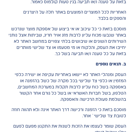
בזאת על טענה ו/או תביעה בגין טעות קולמוס כאמור.
האחריות לכל המוצרים המוצעים באתר חלה על היצרנים
והספקים בלבד.
מוסכם בזאת כי כל עיכוב או אי ביצוע של אספקת מוצר שנרכש
באתר שנבעו מכוח עליון לרבות מזג אויר חריג, שביתות אצל נותני
השירותים השונים או שיבושים בלתי צפויים במחשב האתר לא
יחייבו את העסק, והלקוח או מי מטעמו או צד שלישי מוותרים
בזאת על כל טענה ו/או תביעה בשל כך.
ב. תנאים נוספים
העסק ומנהלי האתר לא יישאו באחריות עקיפה או ישירה כלפי
המזמין או כלפי צד שלישי בכל מקרה של כשל בהזמנה או
באספקה בשל כוח עליון לרבות תקלות במערכת המחשבים,
הטלפון, בשל חברות האשראי או בשל כל גורם אחר הקשור
בהשלמת פעולת הרכישה והאספקה.
מוסכם בזאת כי הזמנה ורכישה דרך האתר אינה ולא תהווה חוזה
לטובת צד שלישי` אחר.
העסק שומר לעצמו את הזכות לשנות את התקנון מפעם לפעם