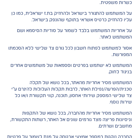
כשרות משפטית.
על המשתמש להתגורר בישראל ולהחזיק בת.ז ישראלית, כמו כן
עליו להחזיק כרטיס אשראי בתוקף שהונפק בישראל.
על אחריות המשתמש בלבד לשמור על סודיות הסיסמא ושם
המשתמש לאתר.
אסור למשתמש לפתוח חשבון לכל גורם צד שלישי ללא הסכמתו
המפורשת.
המשתמש לא ישתמש בפרטים וססמאות של משתמשים אחרים
בניגוד לחוק.
המשתמש מסיר אחריות מהאתר, בכל נושא של תקלה
טכנית/הפרעה/נפילת האתר, לרבות תקלות העלולות להיגרם ע"י
צד שלישי המספק שירותי אחסון, תוכנה, קווי תקשורת ו/או כל
שירות נוסף.
המשתמש מסיר אחריות מהחברה, בכל נושא של התקפות
וניסיונות פריצה מצד גורמים שונים אל האתר, רשתות התקשורת,
מחשבים ושרתים.
החברה נוקטת במספר אמצעי אבטחה על מנת לשמור על פרטיות