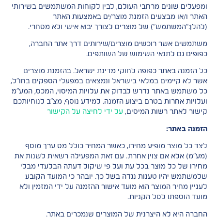
ומפעלים שונים מרחבי העולם, לבין לקוחות המשתמשים בשירותי
האתר ו/או מבצעים הזמנת מוצר/ים באמצעות האתר
(להלן:"המשתמש") של מוצרים לצורך יבוא אישי ולא מסחרי.
משתמשים אשר רוכשים מוצרים/שירותים דרך אתר החברה,
כפופים גם לתנאי השימוש של השותפים.
כל הזמנה באתר כפופה לחוקי מדינת ישראל. בהזמנת מוצרים
אשר לא קיימים במלאי בישראל ונמצאים במפעלי הספקים בחו"ל,
כל משתמש באתר נדרש לבדוק את עלויות המיסוי, המכס, המע”מ
ועלויות אחרות בטרם ביצוע הזמנה. למידע נוסף, מצ"ב לנוחיותכם
קישור לאתר רשות המיסים,
על ידי לחיצה על הקישור
הזמנה באתר:
לצד כל מוצר מופיע מחירו, כאשר המחיר כולל מס ערך מוסף
(מע"מ) אלא אם צוין אחרת. עם זאת המפעילה רשאית לשנות את
מחירו של כל מוצר בכל עת ועל פי שיקול דעתה הבלעדי מבלי
שלמשתמש יהיו טענות נגדה בשל כך. יובהר כי המועד הקובע
לעניין מחיר המוצר הוא מועד אישור ההזמנה על ידי המזמין ולא
מועד הוספתו לסל הקניות.
החברה היא לא היצרנית של המוצרים שנמכרים באתר.