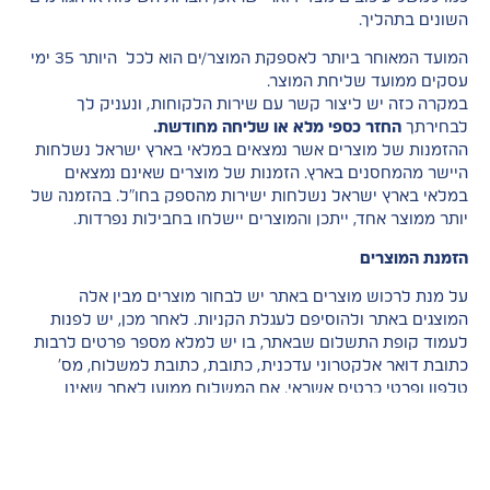
השונים בתהליך.
המועד המאוחר ביותר לאספקת המוצר/ים הוא לכל היותר 35 ימי
עסקים ממועד שליחת המוצר.
במקרה כזה יש ליצור קשר עם שירות הלקוחות, ונעניק לך
לבחירתך
החזר כספי מלא או שליחה מחודשת.
ההזמנות של מוצרים אשר נמצאים במלאי בארץ ישראל נשלחות
היישר מהמחסנים בארץ. הזמנות של מוצרים שאינם נמצאים
במלאי בארץ ישראל נשלחות ישירות מהספק בחו"ל. בהזמנה של
יותר ממוצר אחד, ייתכן והמוצרים יישלחו בחבילות נפרדות.
הזמנת המוצרים
על מנת לרכוש מוצרים באתר יש לבחור מוצרים מבין אלה
המוצגים באתר ולהוסיפם לעגלת הקניות. לאחר מכן, יש לפנות
לעמוד קופת התשלום שבאתר, בו יש למלא מספר פרטים לרבות
כתובת דואר אלקטרוני עדכנית, כתובת, כתובת למשלוח, מס'
טלפון ופרטי כרטיס אשראי. אם המשלוח ממוען לאחר שאינו
הרוכש, יש לציין כתובת מלאה של הנמען וכן את מספר הטלפון
שלו. פרטים אלה נדרשים לצורך תיאום משלוח. כל הפרטים
הנמסרים באתר בתהליך הרכישה מאובטחים בטכנולוגיה העדכנית
ביותר. לאחר סיום ביצוע ההזמנה יישלח לתיבת הדואר האלקטרוני