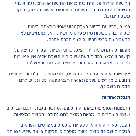
הרישום הכרחי על מנת לעדכן את הנרשם או הרוכש על שלבי
הטיפול בהזמנה כולל משלוח חשבוניות, אישור הזמנה, מעקב
משלוחים וכו’.
כמו כן, הרישום לדיוור האלקטרוני יאפשר לאתר ולצוות
של החברה לשלוח מידע פרסומי ושיווקי. אנו מתחייבים לא
להעביר את פרטי הרישום לאף חברה אחרת.
אפשר להתנתק מהדיוור האלקטרוני השיווקי על ידי לחיצה על
קישור שנמצא בכל הודעה שיווקית שתשלח אליך. אין אפשרות
להתנתק ממערכת ההודעות על מצב ההזמנה והמשלוחים.
אין האתר אחראי על טיב המוצרים, זמני המשלוח (לרבות עיכובים
הנובעים מגורמים שונים) או איחור באספקה וכל נזק שייגרם
ללקוח בשל כך.
הגבלת אחריות
התמונות המופיעות באתר הינן לשם המחשה בלבד. ייתכנו הבדלים
ושינויים אחרים בין מראה המוצר בתמונה לבין המוצר במציאות.
העסק לא יהיה אחראי לטעויות קולמוס במפרטים והפרטים
הטכניים של כל מוצר ומוצר. מוסכם כי הלקוח או צד שלישי מוותר