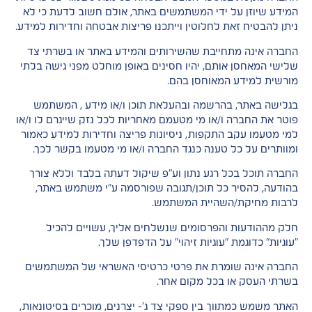
המידע שיוזן על ידי המשתמשים באתר, אולם חשוב לדעת כי לא
ניתן להבטיח זאת לחלוטין וייתכנו פריצות אבטחה וחדירות למידע.
החברה אינה מתחייבת שהשירותים והמידע באתר או בשרתי צד
שלישי המאחסן אותם, יהיו חסינים באופן מוחלט מפני גישה בלתי
מורשית למידע המאוחסן בהם.
בגלישה באתר, בהרשמה ובהעלאת תוכן ו/או מידע , המשתמש
פוטר את החברה ו/או מי מטעמם מאחריות לכל נזק שייגרם לו ו/או
למי מטעמו עקב התקפות, ניסיונות פריצה וחדירות למידע כאמור
ומוותרים על כל טענה כנגד החברה ו/או מי מטעמו בקשר לכך.
החברה תוכל בכל רגע נתון וע"פ שיקול דעתה בלבד וללא צורך
בהודעה, להסיר כל תוכן/תגובה שפורסמה ע"י משתמש באתר,
לרבות מחיקת/השהיית המשתמש.
חלק מההודעות והפרסומים שנשלחים אליך, עשויים להכיל
"עוגיות" כדוגמת "עוגיות זיהוי" על הדפדפן שלך.
החברה אינה שומרת את פרטי כרטיסי האשראי של המשתמשים
בשרתי העסק או בכל מקום אחר.
האתר משמש כמתווך בין ספקי צד ג'- יצרנים, מוכרים בסיטונאות,