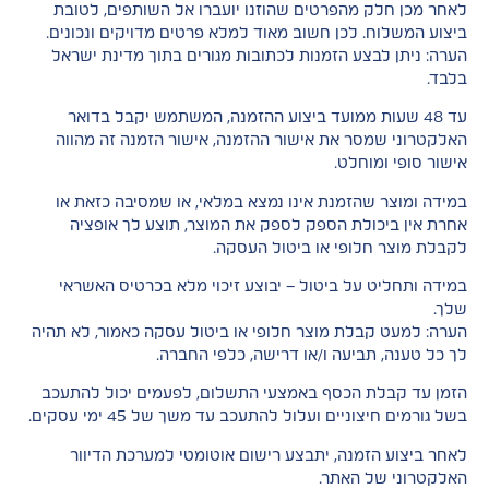
לאחר מכן חלק מהפרטים שהוזנו יועברו אל השותפים, לטובת
ביצוע המשלוח. לכן חשוב מאוד למלא פרטים מדויקים ונכונים.
הערה: ניתן לבצע הזמנות לכתובות מגורים בתוך מדינת ישראל
בלבד.
עד 48 שעות ממועד ביצוע ההזמנה, המשתמש יקבל בדואר
האלקטרוני שמסר את אישור ההזמנה, אישור הזמנה זה מהווה
אישור סופי ומוחלט.
במידה ומוצר שהזמנת אינו נמצא במלאי, או שמסיבה כזאת או
אחרת אין ביכולת הספק לספק את המוצר, תוצע לך אופציה
לקבלת מוצר חלופי או ביטול העסקה.
במידה ותחליט על ביטול – יבוצע זיכוי מלא בכרטיס האשראי
שלך.
הערה: למעט קבלת מוצר חלופי או ביטול עסקה כאמור, לא תהיה
לך כל טענה, תביעה ו/או דרישה, כלפי החברה.
הזמן עד קבלת הכסף באמצעי התשלום, לפעמים יכול להתעכב
בשל גורמים חיצוניים ועלול להתעכב עד משך של 45 ימי עסקים.
לאחר ביצוע הזמנה, יתבצע רישום אוטומטי למערכת הדיוור
האלקטרוני של האתר.