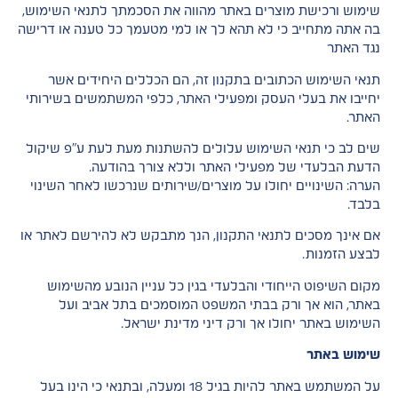
שימוש ורכישת מוצרים באתר מהווה את הסכמתך לתנאי השימוש,
בה אתה מתחייב כי לא תהא לך או למי מטעמך כל טענה או דרישה
נגד האתר
תנאי השימוש הכתובים בתקנון זה, הם הכללים היחידים אשר
יחייבו את בעלי העסק ומפעילי האתר, כלפי המשתמשים בשירותי
האתר.
שים לב כי תנאי השימוש עלולים להשתנות מעת לעת ע"פ שיקול
הדעת הבלעדי של מפעילי האתר וללא צורך בהודעה.
הערה: השינויים יחולו על מוצרים/שירותים שנרכשו לאחר השינוי
בלבד.
אם אינך מסכים לתנאי התקנון, הנך מתבקש לא להירשם לאתר או
לבצע הזמנות.
מקום השיפוט הייחודי והבלעדי בגין כל עניין הנובע מהשימוש
באתר, הוא אך ורק בבתי המשפט המוסמכים בתל אביב ועל
השימוש באתר יחולו אך ורק דיני מדינת ישראל.
שימוש באתר
על המשתמש באתר להיות בגיל 18 ומעלה, ובתנאי כי הינו בעל