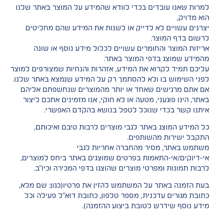
למרות שאנו עובדים בכדי לוודא שהמידע על המוצר באתר שלנו
הוא מדויק,
יצרנים עשויים לא לדייק או לשנות את המידע שהם מחליטים
לרשום בדף המוצר.
אריזות המוצר והחומרים עשויים לכלול מידע נוסף או שונה
מהמידע שמוצג בדפי המוצר באתר.
עליכם תמיד לקרוא את המידע, אזהרות והנחיות שמצורפים למוצר
לפני השימוש בו ולא להסתמך רק על המידע שנמצא באתר שלנו.
אם אתם מרגישים שאחד או יותר מהמוצרים שנחשפתם אליהם
באתר, הינו פוגעני, מטעה או לא חוקי, אנו מזמינים אתכם ליצור
איתנו קשר בכדי שנוכל לטפל בנושא בהקדם האפשרי.
כל המידע המוצג באתר לגבי מוצרים לרבות טיבם ואיכותם,
התקבל ישירות מהשותפים.
משתמש באתר, מסיר מהחברה אחריות לגבי
אי-דיוקים/אי-התאמות בפרטים שמוצגים באתר ביחס למוצרים,
לרבות תמונות ומפרטי מוצרים שהוצגו בדפי המכירה וכיו"ב.
בעת הזמנה באתר על המשתמש להזין את פרטיו(כגון: שם מלא,
כתובת מגורים עדכנית, מספר טלפון, כתובת דוא"ל פעילה וכל
מידע נוסף שידרש לטובת ביצוע ההזמנה).