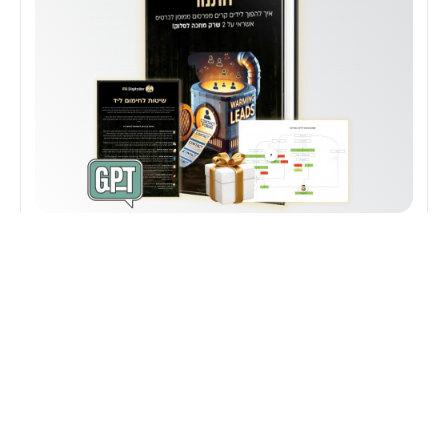
מיתוג
מדריך PDF
237 תלמידים
״התנור״ - המדריך המלא לחימום לידים
לידים חמים הם תוצאה ישירה של תהליך מהונדס פסיכולוגית שמותאם
לחששות ולתשוקות של קהל היעד שלכם. אם נמאס לכם מלידים קרים
ובא לכם להתחיל לסלוק יותר – זה המדריך בשבילכם!
לפרטים נוספים ←