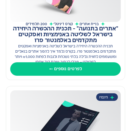
ליווי ואימון עסקי
לינקדאין
מיתוג
קידום אורגני ו-SEO
בניית אתרים
קורס דיגיטלי
200 תלמידים
"אתרים בתנועה" - תכנית ההכשרה היחידה
פיננסים, השקעות וייעוץ
פנסיוני
בישראל לשליטה באנימציות ואפקטים
שיווק דיגיטלי
מתקדמים באלמנטור פרו
בניית אתרים
תכנית ההכשרה היחידה בישראל לשליטה באנימציות ואפקטים
סוג הקורס/ההדרכה
מתקדמים באלמנטור פרו. בקורס נלמד איך להפוך אתרים בנאליים
קורס דיגיטלי
וובינר
ומשעממים לחווית גלילה בלתי נשכחת ולגבות לפחות ₪1,000 ויותר
לפרויקט – מבלי לכתוב שורת קוד אחת!
מיני-קורס
סדנה
לפרטים נוספים ←
הרצאה
מדריך PDF
חינמי או בתשלום
בתשלום
חינמי
חינמי!