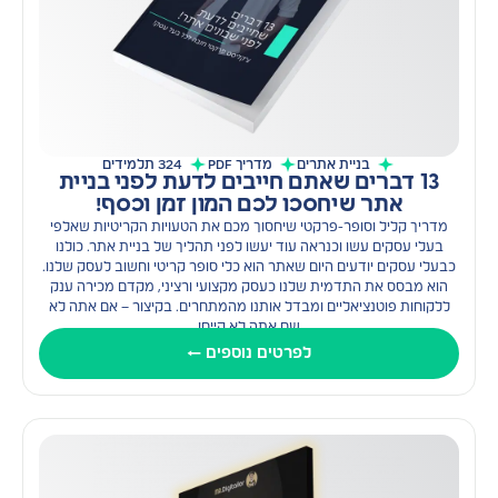
בניית אתרים
מדריך PDF
324 תלמידים
13 דברים שאתם חייבים לדעת לפני בניית
אתר שיחסכו לכם המון זמן וכסף!
מדריך קליל וסופר-פרקטי שיחסוך מכם את הטעויות הקריטיות שאלפי
בעלי עסקים עשו וכנראה עוד יעשו לפני תהליך של בניית אתר. כולנו
כבעלי עסקים יודעים היום שאתר הוא כלי סופר קריטי וחשוב לעסק שלנו.
הוא מבסס את התדמית שלנו כעסק מקצועי ורציני, מקדם מכירה ענק
ללקוחות פוטנציאליים ומבדל אותנו מהמתחרים. בקיצור – אם אתה לא
שם אתה לא קיים!
לפרטים נוספים ←