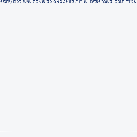
וד תוכלו לשגר אלינו ישירות לוואטסאפ כל שאלה שיש לכם (יחס אי