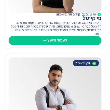
10 שנים
קידום אורגני ו-SEO
נוי קייטל
היי, אני נוי אמא של לני, הלן ואן ואשתו של אור. חיה ונושמת את עולם
הדיגיטל כבר 10 שנים 6 שנים מתוכן הייתי שכירה בכמה סוכנויות דיגיטל
בהן למדתי, חקרתי ויצרתי לעצמי קשרים שעזרו לי לבנות את מי שאני
היום.
לעמוד היועץ ←
יועץ מאומת