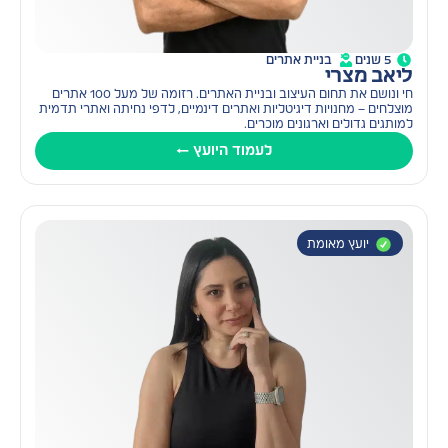
לינקדאין
מיתוג
קידום אורגני ו-SEO
5 שנים
בניית אתרים
פיננסים, השקעות וייעוץ פנסיוני
ליאב מצרי
שיווק דיגיטלי
חי ונושם את תחום העיצוב ובניית האתרים. רזומה של מעל 100 אתרים
מוצלחים – מחנויות דיגיטליות ואתרים דינמיים, לדפי נחיתה ואתרי תדמית
בניית אתרים
למותגים גדולים וארגונים מוכרים.
לעמוד היועץ ←
יועץ מאומת