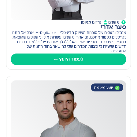
8 שנים
קידום ממומן
סער אדרי
מנכ"ל ובעלים של סוכנות השיווק הדיגיטלי – MrDigitailor. אבל אל תתנו
לטייטלים לסנוור אתכם, גם אחרי 8 שנים ועשרות מיליוני שקלים שהוצאתי
בתקציבי פרסום – מדי יום אני דואג ״ללכלך את הידיים״ וללמוד דברים
חדשים שיעזרו לי ולצוות המדהים שלי להישאר בחוד החנית של
התעשייה!
לעמוד היועץ ←
יועץ מאומת