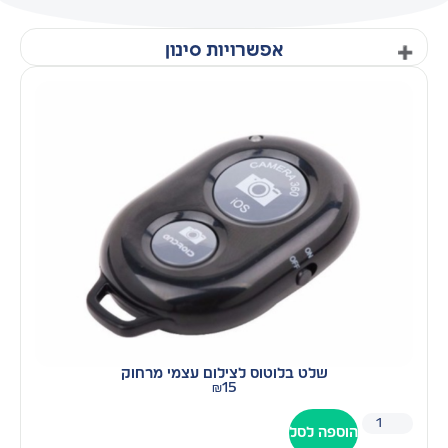
אפשרויות סינון
קטגוריות
SALE
אביזרים למשרד ביתי
אביזרים לצילום
גאדג׳טים
חיבורים
חצובות - חצובה לטלפון וחצובה למצלמה 📷
לרכב
מיקרופון אלחוטי, מיקרופון דש
מסך מפוצל
רינג לייט מקצועי
תאורה לצילום
סנן לפי מחיר
שלט בלוטוס לצילום עצמי מרחוק
₪
15
₪
15
—
₪
15
הוספה לסל