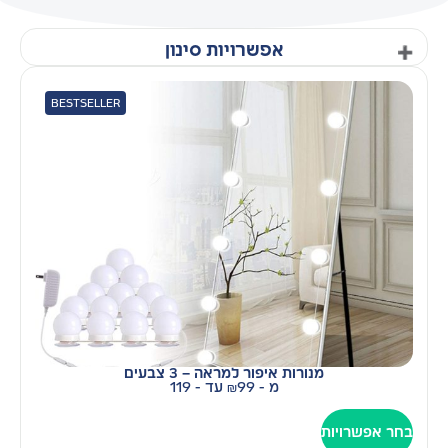
אפשרויות סינון
BESTSELLER
קטגוריות
SALE
אביזרים למשרד ביתי
אביזרים לצילום
גאדג׳טים
חיבורים
חצובות - חצובה לטלפון וחצובה למצלמה 📷
לרכב
מיקרופון אלחוטי, מיקרופון דש
מסך מפוצל
רינג לייט מקצועי
תאורה לצילום
סנן לפי מחיר
מנורות איפור למראה – 3 צבעים
מ -
99
₪
עד - 119
₪
119
—
₪
99
בחר אפשרויות