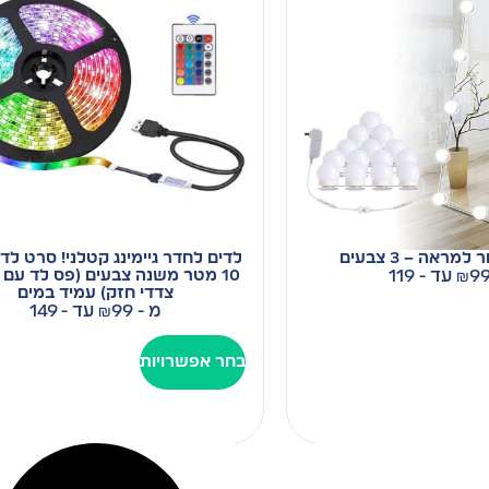
מראה – 3 צבעים
לדים לחדר גיימינג קטלני! סרט לד 
9
₪
עד - 119
10 מטר משנה צבעים (פס לד עם 
צדדי חזק) עמיד במים
מ -
99
₪
עד - 149
בחר אפשרויות