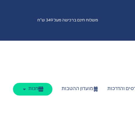
משלוח חינם ברכישה מעל 349 ש"ח
סים והדרכות
מועדון ההטבות
חנות