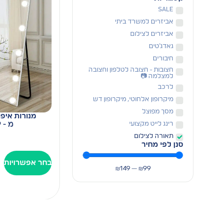
SALE
אביזרים למשרד ביתי
אביזרים לצילום
גאדג׳טים
חיבורים
חצובות - חצובה לטלפון וחצובה
למצלמה 📷
לרכב
מיקרופון אלחוטי, מיקרופון דש
מסך מפוצל
מנורות איפור ל
מ -
9
רינג לייט מקצועי
תאורה לצילום
סנן לפי מחיר
בחר אפשרויות
₪
149
—
₪
99