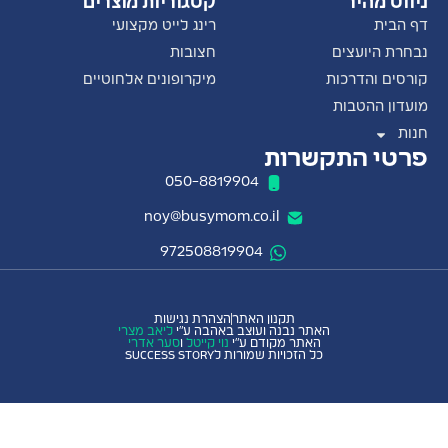
ניווט מהיר
קטגוריות מוצרים
דף הבית
רינג לייט מקצועי
נבחרת היועצים
חצובות
קורסים והדרכות
מיקרופונים אלחוטיים
מועדון ההטבות
חנות
פרטי התקשרות
050-8819904
noy@busymom.co.il
972508819904
תקנון האתר
הצהרת נגישות
האתר נבנה ועוצב באהבה ע"י
ליאב מצרי
האתר מקודם ע״י
נוי קייטל
ו
סער אדרי
כל הזכויות שמורות לSUCCESS STORY