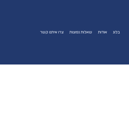
מחבר:
admin
ג'ימני (Gemini): המדריך המלא לכלי הבינה המלאכותית של גוגל
בלוג
אודות
שאלות נפוצות
צרו איתנו קשר