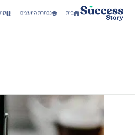
בית
נבחרת היועצים
קור
מודל שפה גדול (LLM) נוסף; הוא מ
ונבין איך להפיק […]
החצובה – החברה הכי טובה של יו