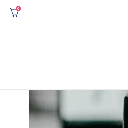
0
G) מציב סטנדרט חדש ביכולותיו ובאופן שבו אנו מתקשרים עם טכנולוגיה. ג'ימני הוא לא רק
ם, ובכך לפתוח עולם שלם של אפשרויות. בואו נצלול פנימה