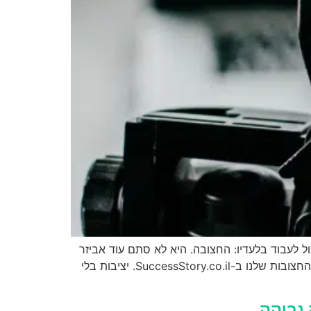
ול לעבוד בלעדיו: החצובה. היא לא סתם עוד אביזר
– היא הבסיס לכל יצירה איכותית. וזו בדיוק הסיבה שיוצרי התוכן המובילים בישראל כבר לא מתפשרים – הם בוחרים את החצובות שלנו ב-SuccessStory.co.il. יציבות בלי
 גבוהה