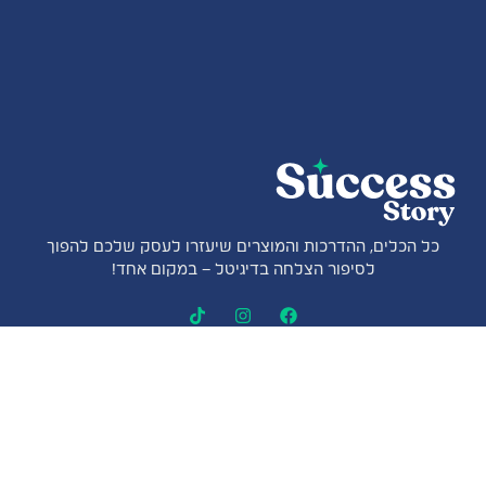
כל הכלים, ההדרכות והמוצרים שיעזרו לעסק שלכם להפוך
לסיפור הצלחה בדיגיטל – במקום אחד!
ניווט מהיר
קטגוריות מוצרים
דף הבית
רינג לייט מקצועי
נבחרת היועצים
חצובות
קורסים והדרכות
מיקרופונים אלחוטיים
מועדון ההטבות
חנות