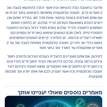
מדובר בחצובה קלה לנשיאה וכזו אשר יכולה להתנשא לגובה של
2 מטרים לרוב. חצובה טלסקופית מתאימה לשימוש בתוך הבית או
אם אתם מצלמים בשטח ובתנאי שטח מכל סוג. במידה ואתם אכן
רוצים לצלם באמצעות הטלפון הנייד שלכם, יש להתקין תופסן
המתאים לחצובה ולנייד שלכם (שלא תמיד כלול בערכת החצובה
הסטנדרטית). לאלו מכם העושים שימוש באביזרים נוספים כגון
תאורת רינגלייט וכדומה, יש לוודא כי קיימים תופסים המתאימים.
באופן כללי אך לא רק, חצובה טלסקופית נפתחת לגובה של עד 2
מטרים ומתקפלת עד לאורך של כחצי מטר.
לסיכום, אם אתם מעוניינים להצליח בעולם הצילום ולהפיק חומר
צילום ברמה גבוהה, עליכם לרכוש את הציוד והאביזרים הנדרשים.
בין האביזרים החשובים ואף האקוטיים, נמצא חצובה לצילום לצד
חצובה טלסקופית וכזו אשר תעניק לכם את אותו יתרון של מצלמה
מקצועית.
מאמרים נוספים שאולי יעניינו אותך