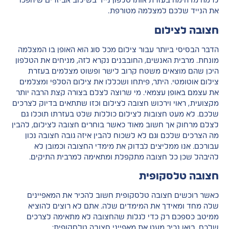
לרמה מדהימה בעזרת אותו טלפון נייד בשילוב אביזרים שיהפכו
את הנייד שלכם למצלמה מטורפת.
חצובה לצילום
הדבר הבסיסי ביותר עבור צילום מכל סוג הוא האופן בו המצלמה
מונחת. מרבית האנשים, החובבנים נקרא לזה, מניחים את הטלפון
היכן שהם מוצאים משטח קרוב לישר ופשוט מצלמים בעזרת
צילום אוטומטי. היתר, פיתחו ושכללו את צילום הסלפי ומצלמים
את עצמם באופן עצמאי. מי שרוצה לצלם בצורה קצת הרבה יותר
מקצועית, ראוי וירכוש חצובה לצילום וכזו שתתאים בדיוק לצרכים
שלכם. לא מעט חצובות לצילום כוללות שלט בעזרתו תוכלו גם
לצלם מרחוק אך חשוב מאוד כאשר בוחרים חצובה לצילום, להבין
מה הצרכים שלכם וגם לא לשכוח להבין איזה גובה חצובה נכון
עבורכם. אנו ממליצים לבדוק את מימדי החצובה וכמובן לא
להיבהל שכן כל חצובה מתקפלת ומתאימה למרבית התיקים.
חצובה טלסקופית
כאשר רוכשים חצובה טלסקופית חשוב להכיר את המאפיינים
שלה מחד ומאידך את המימדים שלה. אתם לא רוצים להוציא
ממיטב כספכם רק כדי לגלות שהחצובה לא מתאימה לצרכים
שלכם. בואו נכיר מעט את מאפייני חצובה טלסקופית;