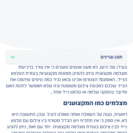
תוכן עניינים
בעידן של היום, לא מעט אנשים טוענים כי אין צורך ברכישת
מצלמה מקצועית וניתן להפיק תמונות מקצועיות בעזרת הטלפון
הנייד.. האומנם? הצטרפו אלינו ובואו נכיר כמה טיפים שיהפכו את
הנייד שלכם למכונת צילום משומנת וכזו שלא תאפשר לזהות האם
מדובר בהפקה שלמה או טלפון נייד אחד…
מצלמים כמו המקצוענים
ראשית, נענה על השאלה אותה שאלנו לעיל. ובכן, התשובה היא
לא, אין ספק כי אין תחליף ויש הבדל מטורף בין צילום עם טלפון
נייד לבין צילום בעזרת מצלמה מקצועית. יחד עם זאת, ניתן להגיע