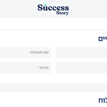
ים
וח